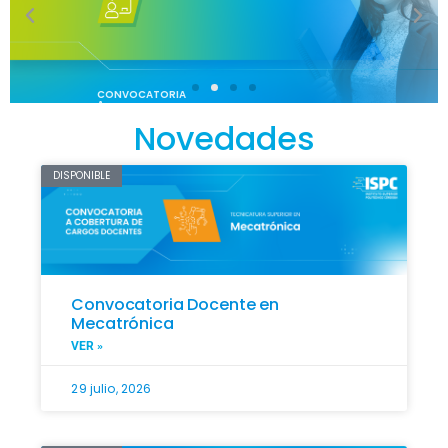
CONVOCATORIA
A
Novedades
COBERTURA
DE CARGOS
DOCENTES
DISPONIBLE
Inscripciones
abiertas
Convocatoria Docente en
Mecatrónica
VER »
29 julio, 2026