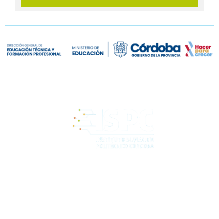
Comunicate
politecnicocordoba@ispc.edu.ar