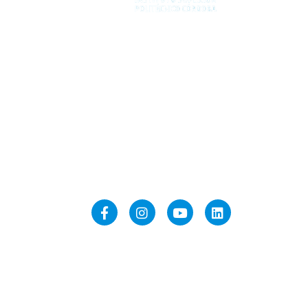
Comunicate
politecnicocordoba@ispc.edu.ar
secretaria@ispc.edu.ar
comunicacion@ispc.edu.ar
Redes
Partners