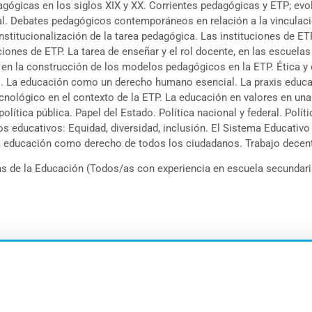
gógicas en los siglos XIX y XX. Corrientes pedagógicas y ETP; evol
al. Debates pedagógicos contemporáneos en relación a la vinculaci
institucionalización de la tarea pedagógica. Las instituciones de 
iones de ETP. La tarea de enseñar y el rol docente, en las escuelas 
 en la construcción de los modelos pedagógicos en la ETP. Ética y 
co. La educación como un derecho humano esencial. La praxis educat
 tecnológico en el contexto de la ETP. La educación en valores en un
olítica pública. Papel del Estado. Política nacional y federal. Pol
os educativos: Equidad, diversidad, inclusión. El Sistema Educativo 
La educación como derecho de todos los ciudadanos. Trabajo decen
as de la Educación (Todos/as con experiencia en escuela secundari