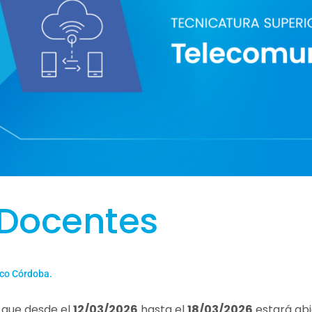
 Docentes
ico Córdoba.
 que desde el
12
/03/2026
hasta el
18
/03/2026
estará abi