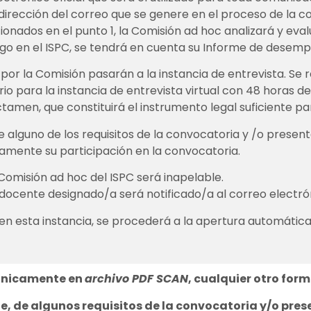
dirección del correo que se genere en el proceso de la c
cionados en el punto 1, la Comisión ad hoc analizará y eval
rgo en el ISPC, se tendrá en cuenta su Informe de desem
or la Comisión pasarán a la instancia de entrevista. Se r
ario para la instancia de entrevista virtual con 48 horas 
amen, que constituirá el instrumento legal suficiente pa
e alguno de los requisitos de la convocatoria y /o presen
camente su participación en la convocatoria.
Comisión ad hoc del ISPC será inapelable.
 docente designado/a será notificado/a al correo electróni
en esta instancia, se procederá a la apertura automátic
 únicamente en
archivo PDF SCAN
, cualquier otro for
te, de algunos requisitos de la convocatoria y/o pr