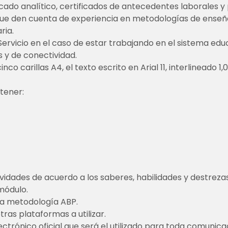
cado analítico, certificados de antecedentes laborales y
que den cuenta de experiencia en metodologías de enseñ
ria.
Servicio en el caso de estar trabajando en el sistema edu
s y de conectividad.
 carillas A4, el texto escrito en Arial 11, interlineado 1,0
tener:
vidades de acuerdo a los saberes, habilidades y destrezas
módulo.
la metodología ABP.
ras plataformas a utilizar.
ctrónico oficial que será el utilizado para toda comunicaci