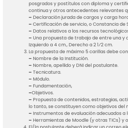
posgrados y postítulos con diploma y certifi
continua y otros antecedentes relevantes 
–
Declaración jurada de cargos y carga hora
–
Certificación de servicio, o Constancia de 
–
Datos relativos a los recursos tecnológico
–
Una propuesta de trabajo de entre una y cinco
Izquierdo a 4 cm., Derecho a 2 1⁄2 cm.
La propuesta de máximo 5 carillas debe con
–
Nombre de la Institución.
–
Nombre, apellido y DNI del postulante.
–
Tecnicatura.
–
Módulo.
–
Fundamentación,
–
Objetivos.
–
Propuesta de contenidos, estrategias, acti
lo tanto, se constituyen como objetivos del 
–
Instrumentos de evaluación adecuados a 
–
Herramientas de Moodle (y otras TICs) y ot
El/la postulante deberá indicar un correo ele