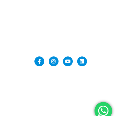
Comunicate
politecnicocordoba@ispc.edu.ar
secretaria@ispc.edu.ar
comunicacion@ispc.edu.ar
Redes
Partners
© 2022 Instituto Superior Politécnico Córdoba. Todos
los derechos reservados.