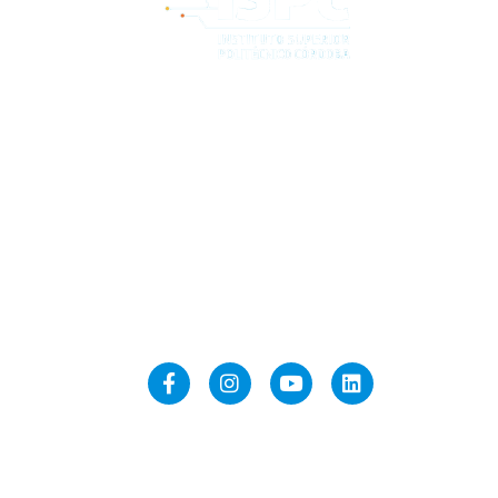
Comunicate
politecnicocordoba@ispc.edu.ar
secretaria@ispc.edu.ar
comunicacion@ispc.edu.ar
Redes
Partners